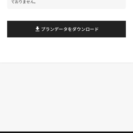
ておりません。
file_download
プランデータをダウンロード