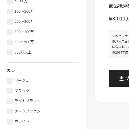
〜100万
商品概算
100〜200万
¥3,011,
200〜300万
300〜400万
※本パッケ
※パース画
400〜500万
は含まれて
500万以上
※2024年
カラー
file_download
ベージュ
ブラック
ライトブラウン
ダークブラウン
ホワイト