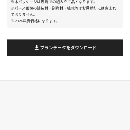
※本パッケージは現場での組み立て品となります。
※パース画像の舗装材・副資材・植栽等はお見積りには含まれ
ておりません。
※2024年度価格になります。
file_download
プランデータをダウンロード