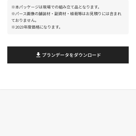
※本パッケージは現場での組み立て品となります。
※パース画像の舗装材・副資材・植栽等はお見積りには含まれ
ておりません。
※2023年度価格になります。
file_download
プランデータをダウンロード