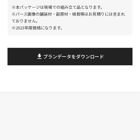
※本パッケージは現場での組み立て品となります。
※パース画像の舗装材・副資材・植栽等はお見積りには含まれ
ておりません。
※2023年度価格になります。
file_download
プランデータをダウンロード