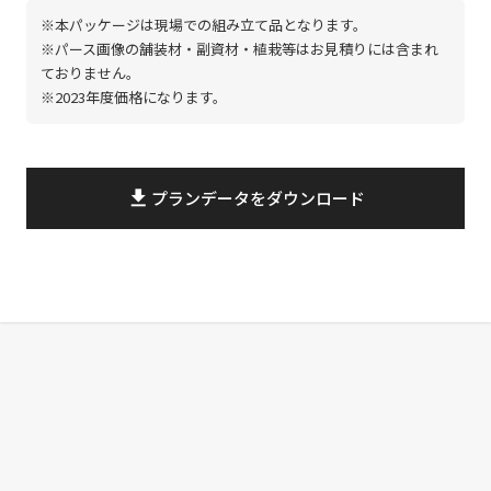
※本パッケージは現場での組み立て品となります。
※パース画像の舗装材・副資材・植栽等はお見積りには含まれ
ておりません。
※2023年度価格になります。
file_download
プランデータをダウンロード