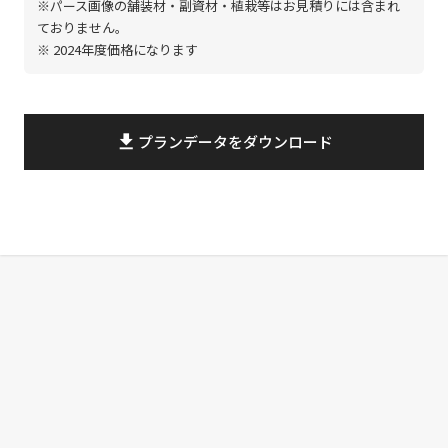
※パース画像の舗装材・副資材・植栽等はお見積りには含まれ
ておりません。
※ 2024年度価格になります
file_download
プランデータをダウンロード