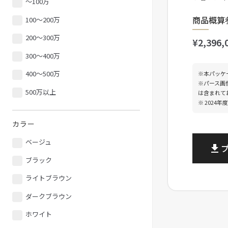
〜100万
商品概算
100〜200万
200〜300万
¥2,396,
300〜400万
400〜500万
※本パッケ
※パース画
500万以上
は含まれて
※ 2024
カラー
ベージュ
file_download
ブラック
ライトブラウン
ダークブラウン
ホワイト