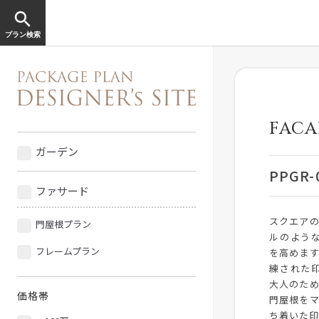
search
プラン検索
FACA
ガーデン
PPGR-
ファサード
スクエア
門屋根プラン
ルのよう
フレームプラン
を高めま
練された
大人のた
価格帯
門屋根を
ち着いた