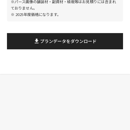
※パース画像の舗装材・副資材・植栽等はお見積りには含まれ
ておりません。
※ 2025年度価格になります。
file_download
プランデータをダウンロード