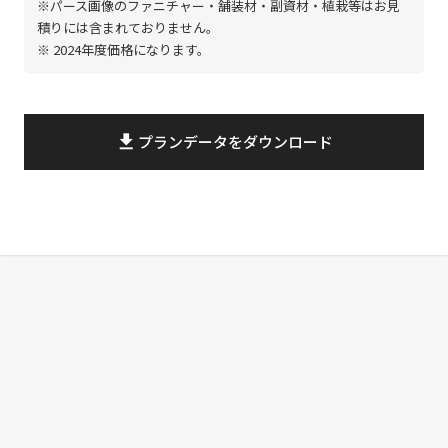
※パース画像のファニチャー・舗装材・副資材・植栽等はお見
積りには含まれておりません。
※ 2024年度価格になります。
file_download
プランデータをダウンロード