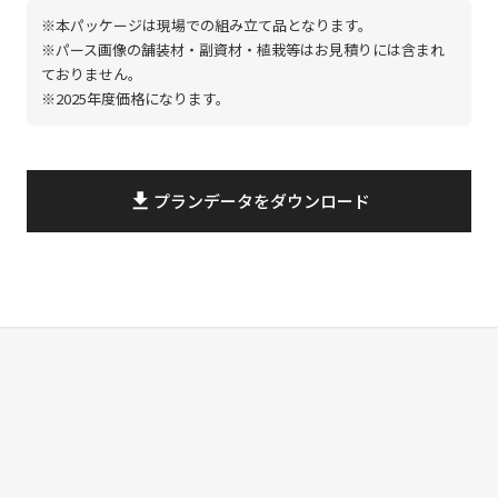
※本パッケージは現場での組み立て品となります。
※パース画像の舗装材・副資材・植栽等はお見積りには含まれ
ておりません。
※2025年度価格になります。
file_download
プランデータをダウンロード