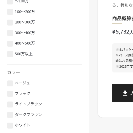
〜100万
る、特別
100〜200万
商品概算
200〜300万
¥5,732,
300〜400万
400〜500万
※本パッケ
500万以上
※パース画
等はお見積
※ 2025
カラー
ベージュ
file_download
ブラック
ライトブラウン
ダークブラウン
ホワイト