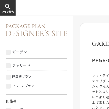
search
プラン検索
GARD
ガーデン
PPGR-
ファサード
マットラ
門屋根プラン
テラゾグ
フレームプラン
シックな
ットとス
ほどよく
価格帯
上げまし
ことで、